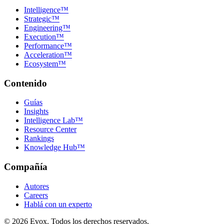
Intelligence™
Strategic™
Engineering™
Execution™
Performance™
Acceleration™
Ecosystem™
Contenido
Guías
Insights
Intelligence Lab™
Resource Center
Rankings
Knowledge Hub™
Compañía
Autores
Careers
Hablá con un experto
©
2026
Evox.
Todos los derechos reservados.