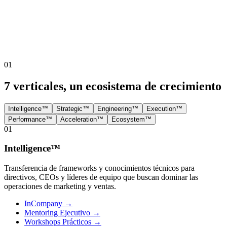
01
7 verticales, un ecosistema de crecimiento
Intelligence™
Strategic™
Engineering™
Execution™
Performance™
Acceleration™
Ecosystem™
01
Intelligence™
Transferencia de frameworks y conocimientos técnicos para
directivos, CEOs y líderes de equipo que buscan dominar las
operaciones de marketing y ventas.
InCompany
→
Mentoring Ejecutivo
→
Workshops Prácticos
→