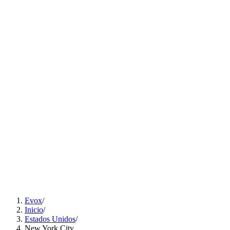
Solutions
▾
Content
Careers
ES
EN
PT
Talk to an expert
ES
EN
PT
Evox
/
Inicio
/
Estados Unidos
/
New York City