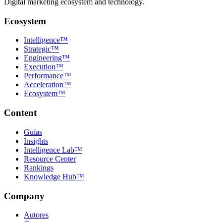
Digital marketing ecosystem and technology.
Ecosystem
Intelligence™
Strategic™
Engineering™
Execution™
Performance™
Acceleration™
Ecosystem™
Content
Guías
Insights
Intelligence Lab™
Resource Center
Rankings
Knowledge Hub™
Company
Autores