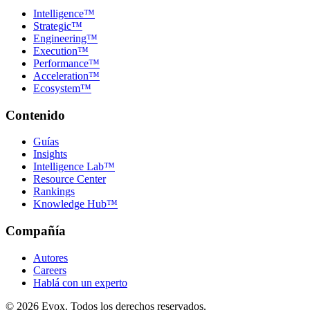
Intelligence™
Strategic™
Engineering™
Execution™
Performance™
Acceleration™
Ecosystem™
Contenido
Guías
Insights
Intelligence Lab™
Resource Center
Rankings
Knowledge Hub™
Compañía
Autores
Careers
Hablá con un experto
©
2026
Evox.
Todos los derechos reservados.