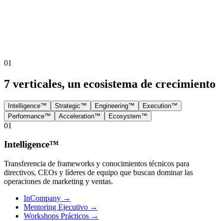
01
7 verticales, un ecosistema de crecimiento
Intelligence™
Strategic™
Engineering™
Execution™
Performance™
Acceleration™
Ecosystem™
01
Intelligence™
Transferencia de frameworks y conocimientos técnicos para
directivos, CEOs y líderes de equipo que buscan dominar las
operaciones de marketing y ventas.
InCompany
→
Mentoring Ejecutivo
→
Workshops Prácticos
→