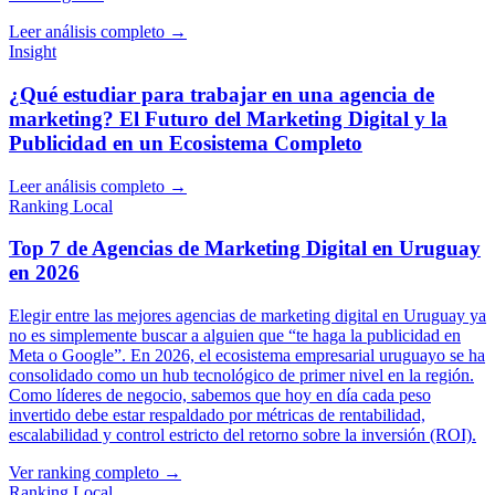
Leer análisis completo →
Insight
¿Qué estudiar para trabajar en una agencia de
marketing? El Futuro del Marketing Digital y la
Publicidad en un Ecosistema Completo
Leer análisis completo →
Ranking Local
Top 7 de Agencias de Marketing Digital en Uruguay
en 2026
Elegir entre las mejores agencias de marketing digital en Uruguay ya
no es simplemente buscar a alguien que “te haga la publicidad en
Meta o Google”. En 2026, el ecosistema empresarial uruguayo se ha
consolidado como un hub tecnológico de primer nivel en la región.
Como líderes de negocio, sabemos que hoy en día cada peso
invertido debe estar respaldado por métricas de rentabilidad,
escalabilidad y control estricto del retorno sobre la inversión (ROI).
Ver ranking completo →
Ranking Local