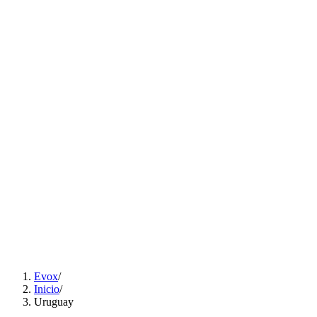
Soluciones
▾
Contenidos
Careers
ES
EN
PT
Hablá con un experto
ES
EN
PT
Evox
/
Inicio
/
Uruguay